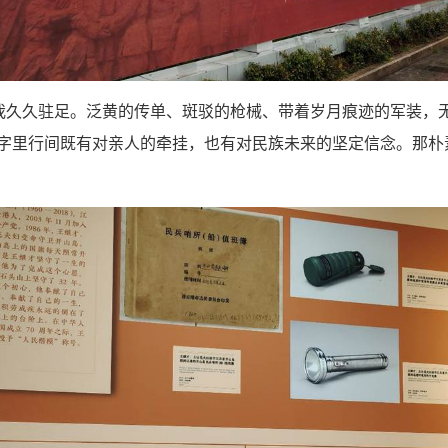
我久久驻足。泛黄的传单、斑驳的枪械、带着岁月痕迹的军装，
字里行间既有对亲人的牵挂，也有对民族未来的坚定信念。那朴