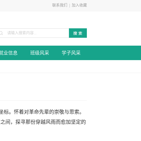
联系我们
|
加入收藏
就业信息
班级风采
学子风采
坐标。怀着对革命先辈的崇敬与思索。
月之间，探寻那份穿越风雨而愈加坚定的