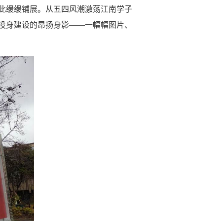
此缓缓铺展。从五四风潮激荡江南学子
投身建设的昂扬身影
——
一幅幅图片、