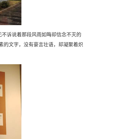
无不诉说着那段风雨如晦却信念不灭的
素的文字，没有豪言壮语，却凝聚着炽