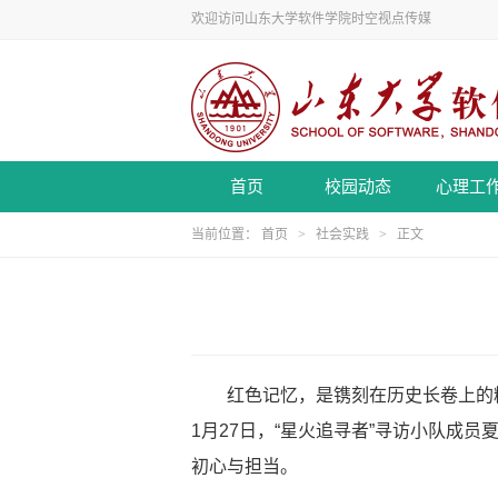
欢迎访问山东大学软件学院时空视点传媒
首页
校园动态
心理工
当前位置：
首页
>
社会实践
> 正文
红色记忆，是镌刻在历史长卷上的
1
月
27
日，
“
星火追寻者
”
寻访小队成员
初心与担当。