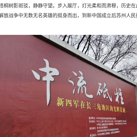
梧桐树影斑驳，静静守望。步入展厅，灯光柔和而肃穆，历史在
解放战争中无数无名英雄的挺身而出，到新中国成立后苏州人民