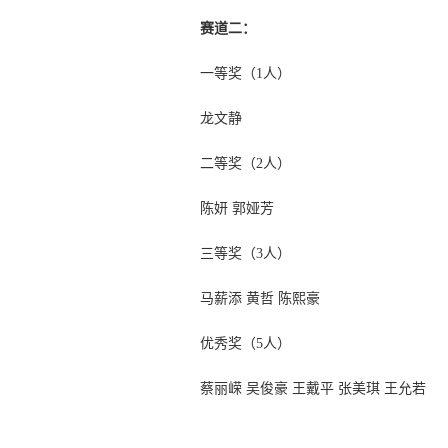
赛道二：
一等奖（
1人）
龙文静
二等奖（
2人）
陈妍
郭娅芳
三等奖（
3人）
马薪添
黄哲
陈熙豪
优秀奖（
5人）
蔡丽嵘
吴俊豪
王戴平
张美琪
王允若