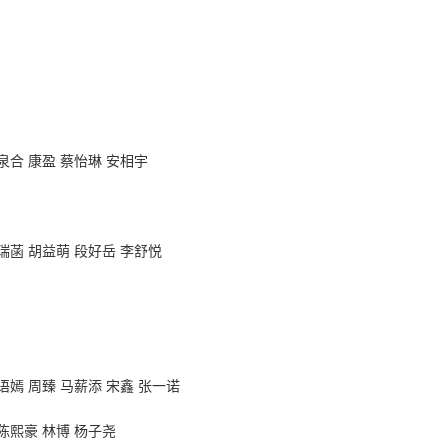
泉合
康盈
蔡怡琳
安相宇
瑞菡
胡益萌
段好岳
李舒悦
语嫣
周臻
马薪添
宋鑫
张一诺
陈熙豪
林博
杨子尧