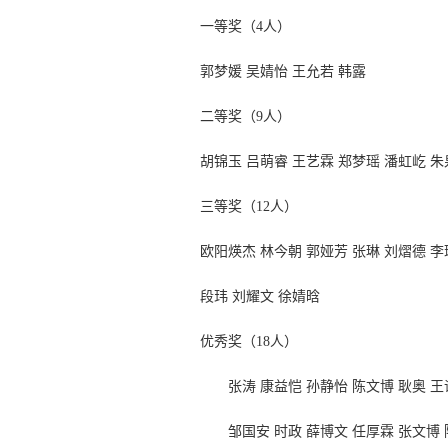
一等奖（
4人）
郭梦媛
吴婧怡
王允若
韩露
二等奖（
9人）
胡锦玉
吕萌睿
王艺霖
郑梦瑶
潘虹屹
朱
三等奖（
12人）
欧阳煐杰
林今朝
郭娅芳
张琳
刘熠德
李
段玮
刘耀文
徐婧晗
优秀奖（
18人）
张涛
康益恺
孙静怡
陈文博
耿奥
王
邹国安
时政
薛博文
任厚霖
张文博